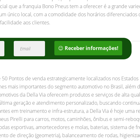
cial que a franquia Bono Pneus tem a oferecer é a grande varie
num único local, com a comodidade dos horários diferenciados 
acilidade aos clientes.
😉
Receber informações!
 50 Pontos de venda estrategicamente localizados nos Estados 
s mais importantes do segmento automotivo no Brasil, além de
motivos da Della Via oferecem produtos e serviços de alta qual
ltima geração e atendimento personalizado, buscando continua
ntes em treinamento e infra-estrutura, a Della Via é hoje uma 
neus Pirelli para carros, motos, caminhões, ônibus e semi-reb
odas esportivas, amortecedores e molas, baterias, sistema de f
amento de direção (geometria), balanceamento de rodas, higieniz