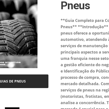
Pneus
**Guia Completo para C
Pneus** **Introdução** 
pneus oferece a oportuni
automotivo, atendendo 
serviços de manutenção v
principais aspectos a se
uma franquia nesse setor
a gestão eficiente do ne
e Identificação do Públic
processo de compra, co
UIAS DE PNEUS
mercado detalhada. Co
serviços de pneus na regi
(motoristas, frotistas, e
analise a concorrência.