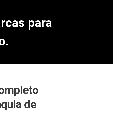
arcas para
o.
ompleto
nquia de