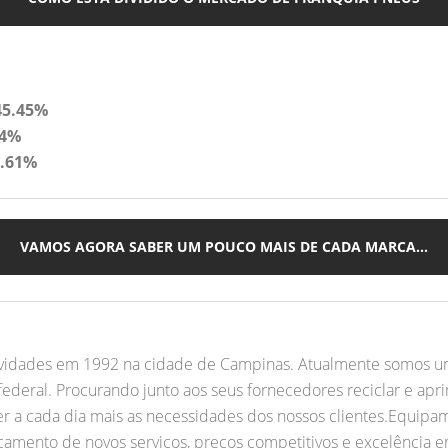
45.45%
94%
0.61%
VAMOS AGORA SABER UM POUCO MAIS DE CADA MARCA...
tividades em 1992 na cidade de Campinas. Atualmente somos u
federal. Procurando junto aos seus fornecedores reciclar e apr
r a cada dia mais as necessidades dos nossos clientes.Equipam
nçamento de novos serviços, preços competitivos e excelência