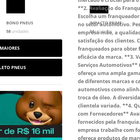
mercado é crucial para o
**2. Avaliação do Franq
Escolha um franqueador 
BONO PNEUS
IMPACTO PRIME
no setor automotivo. Pe
58
unidades
14
unidades
empresa-mãe, a qualidad
satisfação dos clientes.
 MAIORES
franqueados para obter f
eficácia da marca. **3. 
Serviços Automotivos** C
LETO PNEUS
ofereça uma ampla gama
de diferentes marcas e c
automotivos como alin
troca de óleo. A diversid
clientela variada. **4. 
com Fornecedores** Aval
fornecidos pela franquia.
empresa trabalhe com fo
ofereça produtos de mar