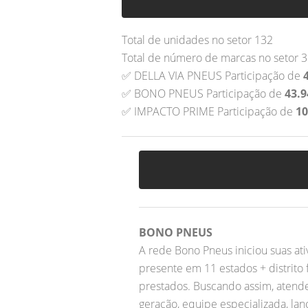
Total de unidades no setor 132
Total de número de marcas no setor 3
✅ DELLA VIA PNEUS Participação de
✅ BONO PNEUS Participação de
43.
✅ IMPACTO PRIME Participação de
1
BONO PNEUS
A rede Bono Pneus iniciou suas a
presente em 11 estados + distrito 
prestados. Buscando assim, atende
geração, equipe especializada, la