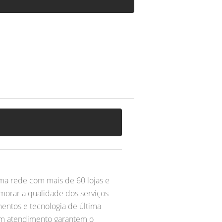
ma rede com mais de 60 lojas e
imorar a qualidade dos serviços
entos e tecnologia de última
 em atendimento garantem o