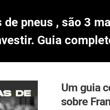
 de pneus , são 3 m
nvestir. Guia complet
Um guia c
sobre Fra